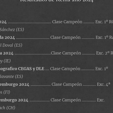
2024
........................................... Clase Campeón ........... Exc. 1
 Sánchez
(ES)
da 2024
................................. Clase Campeón ............. Exc. 
el Doval (ES)
da 2024
....................................Clase Campeón ............. Exc. 
y (IE)
ografico CEGAS y DLE
.... Clase Campeón ............. Exc. 1º
lavante (ES)
xemburgo 2024
.................... Clase Campeón ............. Exc. 4ª
s (FI)
xemburgo 2024
.................... Clase Campeón .............. Exc.
ach (CH)