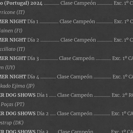
o (Portugal) 2024
............. Clase Campeón ............. Exc
rricone (IT)
MER NIGHT
Día 1 ................ Clase Campeón .............. Exc. 1º
ilainen (FI)
MER NIGHT
Día 2 ................ Clase Campeón ............. Exc.
ccillato (IT)
MER NIGHT
Día 3 ............... Clase Campeón ............. Exc. 
len (UY)
MER NIGHT
Día 4 ............. Clase Campeón ............... Exc.
akado Ejima (JP)
ER DOG SHOWS
Día 1 ...... Clase Campeón .............. Exc. 
o Poças (PT)
ER DOG SHOWS
Día 2 ..... Clase Campeón .............. Exc. 1º 
ystrup (DK)
ER DOG SHOWS
Día 3 ...... Clase Campeón ............. Exc. 1º