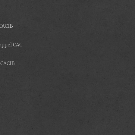
º RCACIB
1º Rappel CAC
2º RCACIB