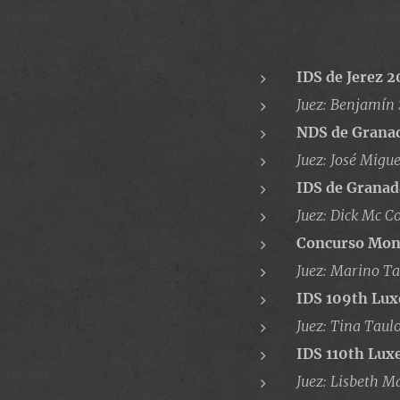
IDS de Jerez 
Juez: Benjamín
NDS de Grana
Juez: José Migu
IDS de Grana
Juez: Dick Mc Co
Concurso Mon
Juez: Marino Ta
IDS 109th Lu
Juez: Tina Taulo
IDS 110th Lu
Juez: Lisbeth M