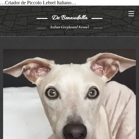
…Criador de Piccolo Lebrel Italiano…
De Benaudalla
Italian Greyhound Kennel